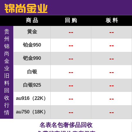
商 品
回 购
板 料
--
--
贵
黄金
州
--
--
铂金950
锦
尚
--
--
钯金990
金
业
--
--
白银
旧
料
--
--
白银925
回
--
--
收
au916（22K）
行
--
--
au750（18K）
情
名表名包奢侈品回收