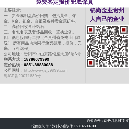
免费鉴定报价兜底保真
锦尚金业贵州
主要经营:
一、贵金属明盘高价回购。包括黄金、铂
人自己的金业
金、K金、钯金、白银及各种贵金属矿料。
二、高价回收各种钻石。
三、名包名表及奢侈品回收、置换业务。
四、低息接同行二押（全贵州省免费上门取
送） 所有商品均为同行免费鉴定，报价，兜
底。（可远程）
公司地址：贵阳市中山东路银座大厦6层6号
联系方式：
18786079999
定价热线：
0851-88880088
公司网址：
http://www.jsjy9999.com
粤ICP备20071889号
通知通告：两分月息封顶 接同
报价盘制作：深圳小强软件
15814600700